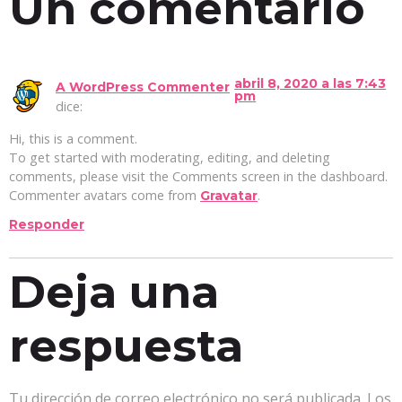
Un comentario
abril 8, 2020 a las 7:43
A WordPress Commenter
pm
dice:
Hi, this is a comment.
To get started with moderating, editing, and deleting
comments, please visit the Comments screen in the dashboard.
Commenter avatars come from
.
Gravatar
Responder
Deja una
respuesta
Tu dirección de correo electrónico no será publicada.
Los